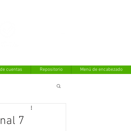
Contáctanos
 de cuentas
Repositorio
Menú de encabezado
nal 7