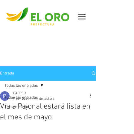
Contáctanos
Entrada
Todas las entradas
GADPEO
Todas las entradas
7 abr 2021
1 min de lectura
Vía a Pajonal estará lista en
Tu comunidad
el mes de mayo