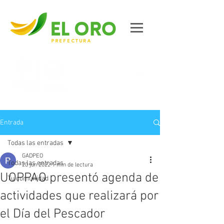
Contáctanos
Entrada
Todas las entradas
GADPEO
Todas las entradas
20 jun 2022
1 min de lectura
UOPPAO presentó agenda de
Tu comunidad
actividades que realizará por
el Día del Pescador