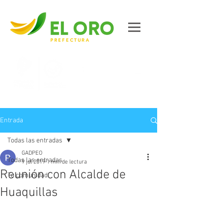
Contáctanos
Entrada
Todas las entradas
GADPEO
Todas las entradas
9 jul 2019
1 min de lectura
Reunión con Alcalde de
Tu comunidad
Huaquillas