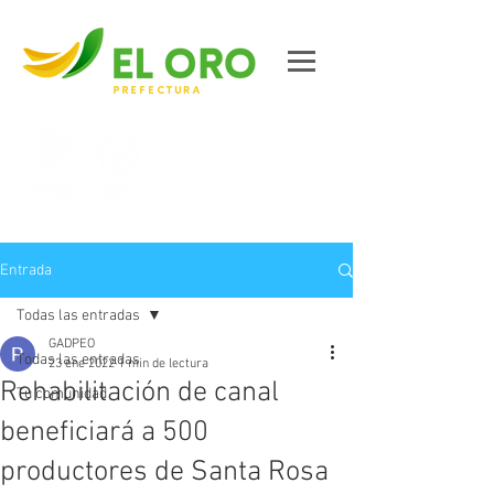
Contáctanos
Entrada
Todas las entradas
GADPEO
Todas las entradas
23 ene 2022
1 min de lectura
Rehabilitación de canal
Tu comunidad
beneficiará a 500
productores de Santa Rosa