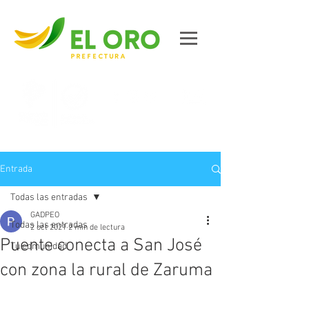
Contáctanos
Entrada
Todas las entradas
GADPEO
Todas las entradas
2 oct 2021
2 min de lectura
Puente conecta a San José
Tu comunidad
con zona la rural de Zaruma