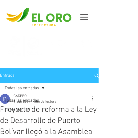
Contáctanos
Entrada
Todas las entradas
GADPEO
Todas las entradas
1 ago 2019
1 min de lectura
Proyecto de reforma a la Ley
Tu comunidad
de Desarrollo de Puerto
Bolívar llegó a la Asamblea