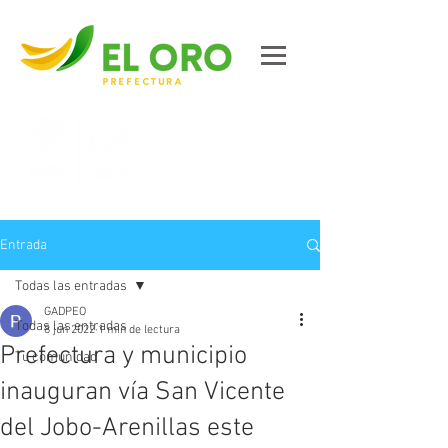
Contáctanos
Entrada
Todas las entradas
GADPEO
Todas las entradas
8 jun 2022
1 min de lectura
Prefectura y municipio
Tu comunidad
inauguran vía San Vicente
del Jobo-Arenillas este