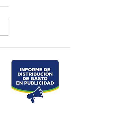
ctura de El Oro ejecuta
jos preventivos en la vía
velo – La Chorrera –
les