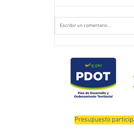
Escribir un comentario...
Prefectura atendió emergencia
en puente del sector Playas de
Daucay
Presupuesto particip