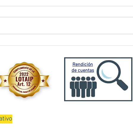
El Oro activa plan de
Prefe
contingencia frente a
traba
emergencia invernal
Porto
Mora
Rendición
de cuentas
ativo