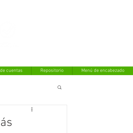
Contáctanos
 de cuentas
Repositorio
Menú de encabezado
más