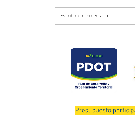
Escribir un comentario...
Prefectura atendió emergencia
en puente del sector Playas de
Daucay
Presupuesto particip
Horario de Atención: Lunes a Viernes de 