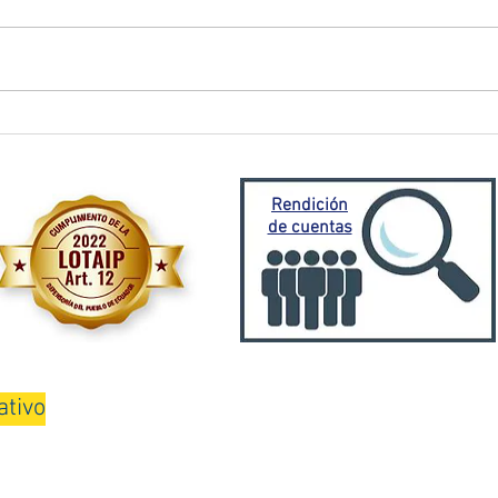
El Oro activa plan de
Prefe
contingencia frente a
traba
emergencia invernal
Porto
Mora
Rendición
de cuentas
ativo
08H00 a 13H00 y de 15H00 a 18H00
Teléfono: 075000100