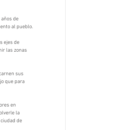
5 años de 
ento al pueblo. 
s ejes de 
nir las zonas 
ncarnen sus 
jo que para  
ores en 
lverle la 
 ciudad de 