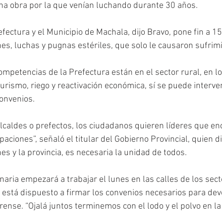
na obra por la que venían luchando durante 30 años.  
efectura y el Municipio de Machala, dijo Bravo, pone fin a 1
nes, luchas y pugnas estériles, que solo le causaron sufrimi
mpetencias de la Prefectura están en el sector rural, en lo
turismo, riego y reactivación económica, sí se puede interve
onvenios. 
 alcaldes o prefectos, los ciudadanos quieren líderes que e
ciones”, señaló el titular del Gobierno Provincial, quien di
es y la provincia, es necesaria la unidad de todos. 
aria empezará a trabajar el lunes en las calles de los sect
está dispuesto a firmar los convenios necesarios para devo
orense. “Ojalá juntos terminemos con el lodo y el polvo en la