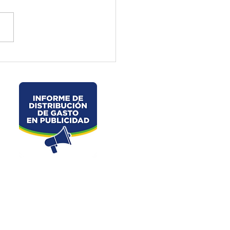
ctura de El Oro ejecuta
jos preventivos en la vía
velo – La Chorrera –
les
Dirección: Junin s/n y Av. 25 de Junio