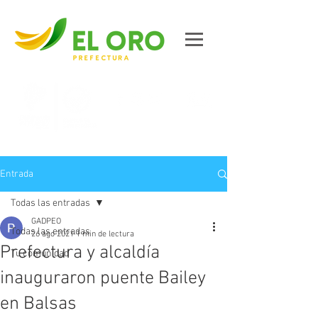
Contáctanos
Entrada
Todas las entradas
GADPEO
Todas las entradas
26 ago 2021
1 min de lectura
Prefectura y alcaldía
Tu comunidad
inauguraron puente Bailey
en Balsas