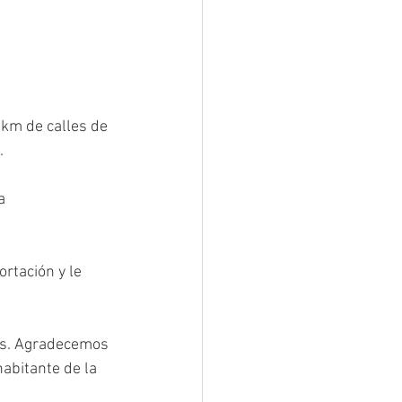
 km de calles de 
. 
a 
ortación y le 
les. Agradecemos 
habitante de la 