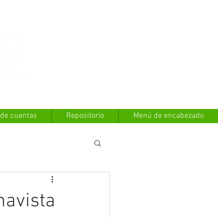
Contáctanos
 de cuentas
Repositorio
Menú de encabezado
navista