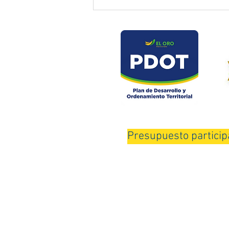
Prefectura atendió emergencia
en puente del sector Playas de
Daucay
Presupuesto particip
Horario de Atención: Lunes a Viernes de 
© 202