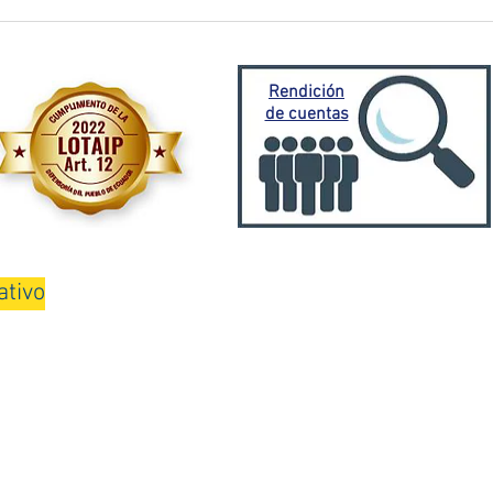
El Oro activa plan de
Prefe
contingencia frente a
traba
emergencia invernal
Porto
Mora
Rendición
de cuentas
ativo
08H00 a 13H00 y de 15H00 a 18H00
Teléfono: 075000100
3 por GADPEO 2019 - Gobierno Autónomo Descentralizado Provincial de El 