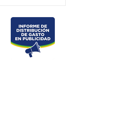
ctura de El Oro ejecuta
jos preventivos en la vía
velo – La Chorrera –
les
Dirección: Junin s/n y Av. 25 de Junio
Oro