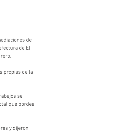
mediaciones de 
efectura de El 
rero.
 propias de la 
rabajos se 
otal que bordea 
res y dijeron 