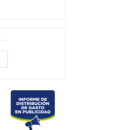
ctura de El Oro ejecuta
jos preventivos en la vía
velo – La Chorrera –
les