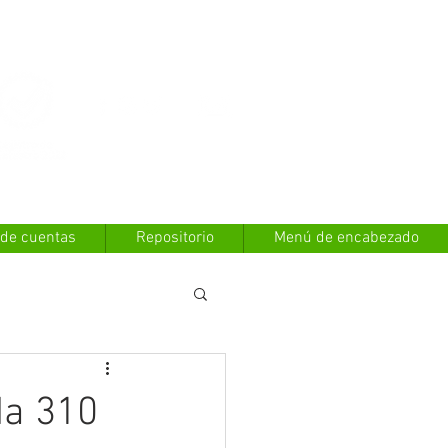
Contáctanos
 de cuentas
Repositorio
Menú de encabezado
da 310