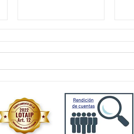
El Oro activa plan de
Prefe
contingencia frente a
traba
emergencia invernal
Porto
Mora
Rendición
de cuentas