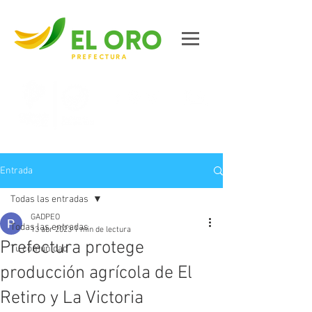
Contáctanos
Entrada
Todas las entradas
GADPEO
Todas las entradas
13 abr 2023
1 min de lectura
Prefectura protege
Tu comunidad
producción agrícola de El
Retiro y La Victoria