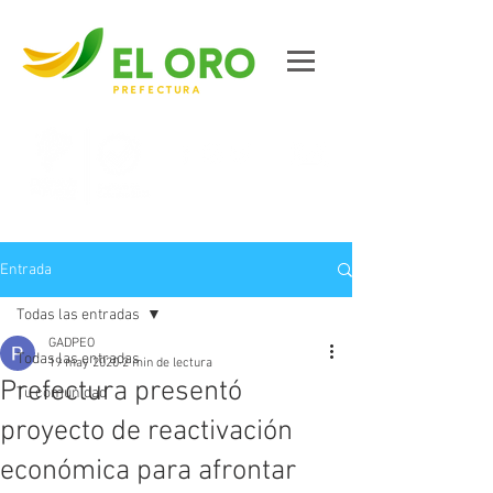
Contáctanos
Entrada
Todas las entradas
GADPEO
Todas las entradas
19 may 2020
2 min de lectura
Prefectura presentó
Tu comunidad
proyecto de reactivación
económica para afrontar