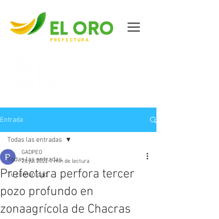
Contáctanos
Entrada
Todas las entradas
GADPEO
Todas las entradas
28 jul 2022
1 min de lectura
Prefectura perfora tercer
Tu comunidad
pozo profundo en
zonaagrícola de Chacras