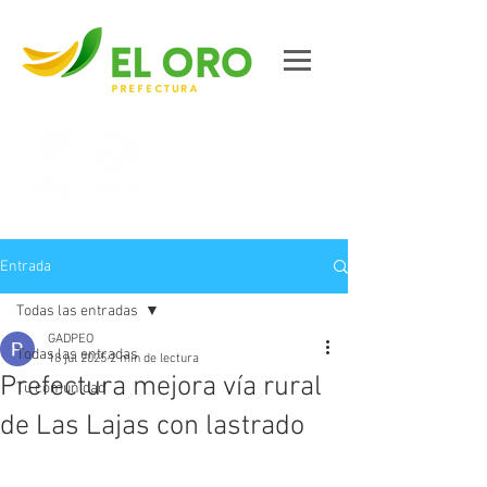
Contáctanos
Entrada
Todas las entradas
GADPEO
Todas las entradas
18 jul 2025
2 min de lectura
Prefectura mejora vía rural
Tu comunidad
de Las Lajas con lastrado