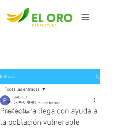
Contáctanos
Entrada
Todas las entradas
GADPEO
Todas las entradas
26 may 2020
2 min de lectura
Prefectura llega con ayuda a
Tu comunidad
la población vulnerable