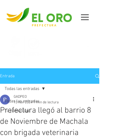
Contáctanos
Entrada
Todas las entradas
GADPEO
Todas las entradas
13 nov 2024
1 min de lectura
Prefectura llegó al barrio 8
Tu comunidad
de Noviembre de Machala
con brigada veterinaria