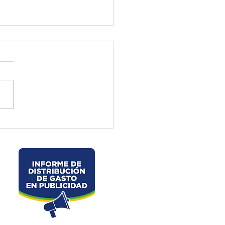
ctura de El Oro ejecuta
jos preventivos en la vía
velo – La Chorrera –
les