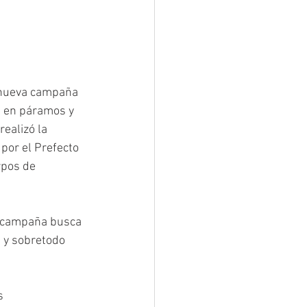
 nueva campaña 
s en páramos y 
ealizó la 
por el Prefecto 
rpos de 
a campaña busca 
a y sobretodo 
s 