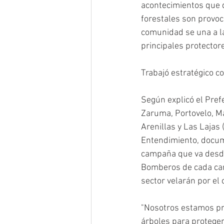
acontecimientos que 
forestales son provo
comunidad se una a la
principales protector
Trabajó estratégico c
Según explicó el Pref
Zaruma, Portovelo, Ma
Arenillas y Las Laja
Entendimiento, docum
campaña que va desde 
Bomberos de cada can
sector velarán por el
"Nosotros estamos pr
árboles para proteger