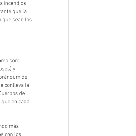
s incendios 
ante que la 
a que sean los 
omo son: 
sos) y 
morándum de 
 conlleva la 
 Cuerpos de 
 que en cada 
ando más 
s con los 