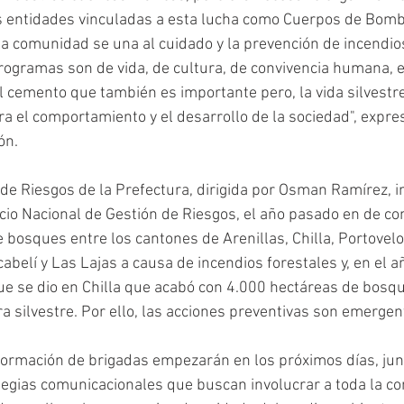
s entidades vinculadas a esta lucha como Cuerpos de Bombe
la comunidad se una al cuidado y la prevención de incendios
rogramas son de vida, de cultura, de convivencia humana, el
 cemento que también es importante pero, la vida silvestre
ra el comportamiento y el desarrollo de la sociedad", expre
ón.
de Riesgos de la Prefectura, dirigida por Osman Ramírez, 
cio Nacional de Gestión de Riesgos, el año pasado en de 
 bosques entre los cantones de Arenillas, Chilla, Portovelo
abelí y Las Lajas a causa de incendios forestales y, en el 
ue se dio en Chilla que acabó con 4.000 hectáreas de bos
ra silvestre. Por ello, las acciones preventivas son emergen
formación de brigadas empezarán en los próximos días, junt
egias comunicacionales que buscan involucrar a toda la co