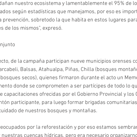
dañan nuestro ecosistema y lamentablemente el 95% de lo
cados según estadísticas que manejamos, por eso es import
 prevención, sobretodo la que habita en estos lugares par
es de los mismos", expresó. 
onjunto
ecto, de la campaña participan nueve municipios orenses c
rcabeli, Balsas, Atahualpa, Piñas, Chilla (bosques montaño
s (bosques secos), quienes firmaron durante el acto un Me
ento donde se comprometen a ser partícipes de todo lo que
capacitaciones ofrecidas por el Gobierno Provincial y los
tón participante, para luego formar brigadas comunitarias
 cuidado de nuestros bosques y montañas. 
eocupados por la reforestación y por eso estamos sembr
 nuestras cuencas hídricas, pero era necesario organizarno