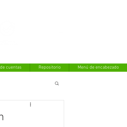
Contáctanos
 de cuentas
Repositorio
Menú de encabezado
n