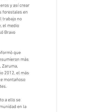
ros y así crear 
 forestales en 
 trabajo no 
, el medio 
só Bravo 
informó que 
consumieron más 
, Zaruma, 
año 2012, el más 
que montañoso 
tes. 
o a ello se 
munidad en la 