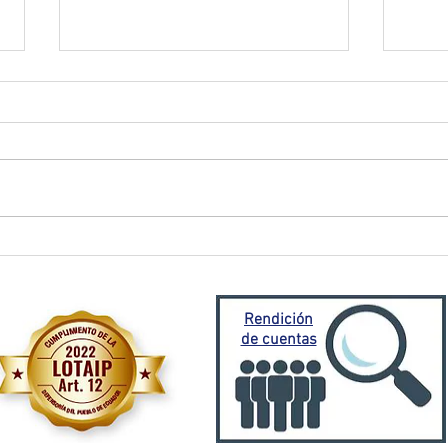
El Oro activa plan de
Prefe
contingencia frente a
traba
emergencia invernal
Porto
Mora
Rendición
de cuentas