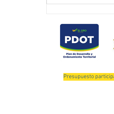
Prefectura atendió emergencia
en puente del sector Playas de
Daucay
Presupuesto particip
Horario de Atención: Lunes a Viernes de 