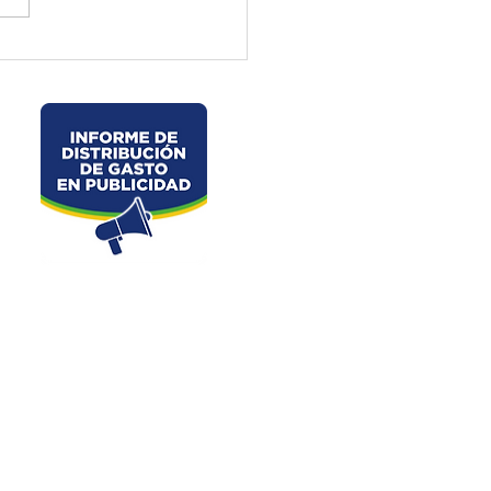
ctura de El Oro ejecuta
jos preventivos en la vía
velo – La Chorrera –
les
Dirección: Junin s/n y Av. 25 de Junio