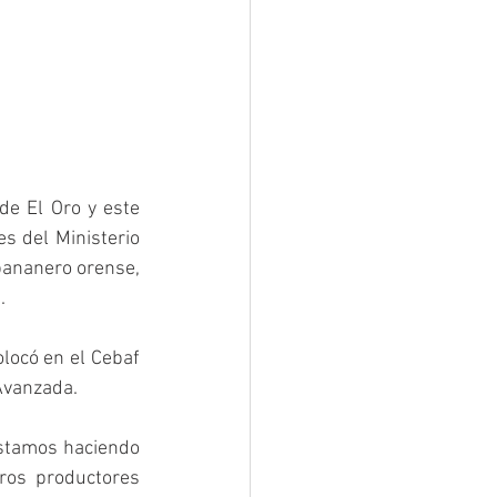
e El Oro y este 
s del Ministerio 
bananero orense, 
. 
locó en el Cebaf 
Avanzada. 
estamos haciendo 
ros productores 