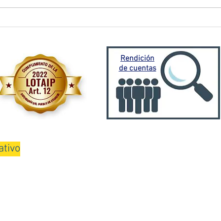
El Oro activa plan de
Prefe
contingencia frente a
traba
emergencia invernal
Porto
Mora
Rendición
de cuentas
ativo
08H00 a 13H00 y de 15H00 a 18H00
Teléfono: 075000100