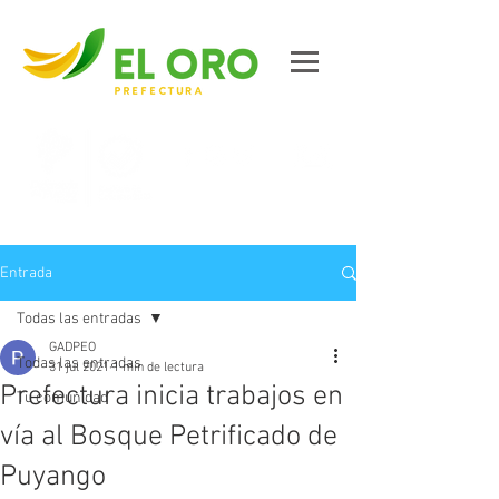
Contáctanos
Entrada
Todas las entradas
GADPEO
Todas las entradas
31 jul 2021
1 min de lectura
Prefectura inicia trabajos en
Tu comunidad
vía al Bosque Petrificado de
Puyango