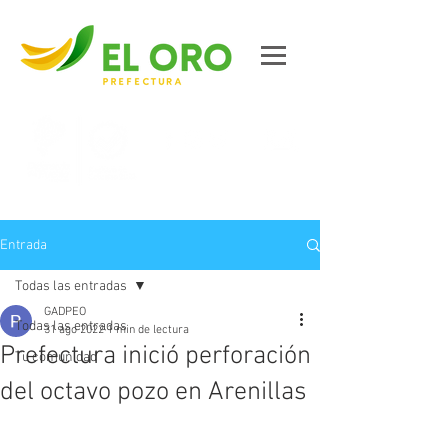
Contáctanos
Entrada
Todas las entradas
GADPEO
Todas las entradas
31 ago 2022
1 min de lectura
Prefectura inició perforación
Tu comunidad
del octavo pozo en Arenillas