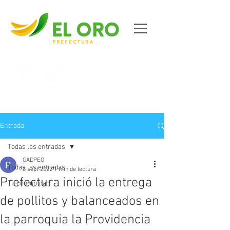
Contáctanos
Entrada
Todas las entradas
GADPEO
Todas las entradas
8 sept 2022
1 min de lectura
Prefectura inició la entrega
Tu comunidad
de pollitos y balanceados en
la parroquia la Providencia