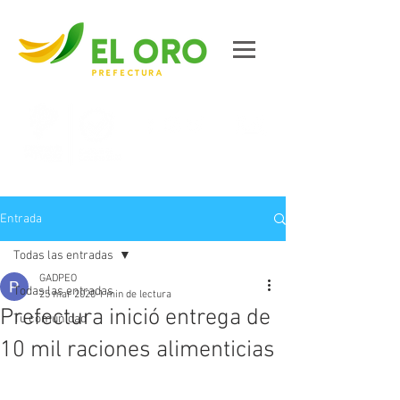
Contáctanos
Entrada
Todas las entradas
GADPEO
Todas las entradas
25 mar 2020
1 min de lectura
Prefectura inició entrega de
Tu comunidad
10 mil raciones alimenticias