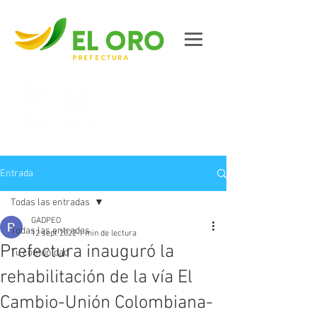
Contáctanos
Entrada
Todas las entradas
GADPEO
Todas las entradas
12 sept 2022
1 min de lectura
Prefectura inauguró la
Tu comunidad
rehabilitación de la vía El
Cambio-Unión Colombiana-