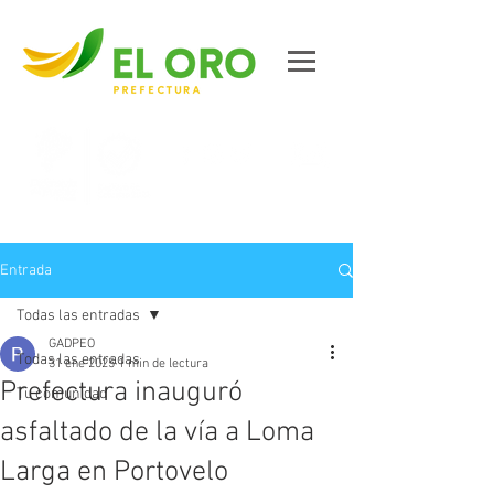
Contáctanos
Entrada
Todas las entradas
GADPEO
Todas las entradas
31 ene 2025
1 min de lectura
Prefectura inauguró
Tu comunidad
asfaltado de la vía a Loma
Larga en Portovelo