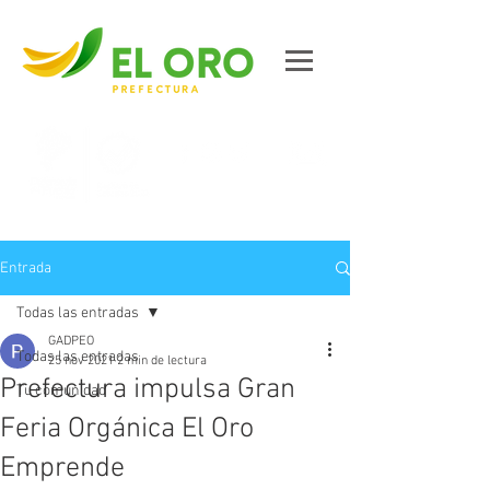
Contáctanos
Entrada
Todas las entradas
GADPEO
Todas las entradas
25 nov 2021
2 min de lectura
Prefectura impulsa Gran
Tu comunidad
Feria Orgánica El Oro
Emprende