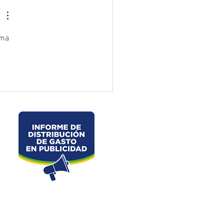
velo – La Chorrera –
les
ama 