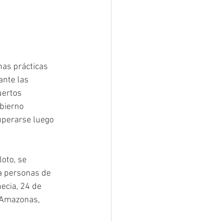
nas prácticas 
nte las 
uertos 
bierno 
uperarse luego 
oto, se 
a personas de 
ecia, 24 de 
s Amazonas, 