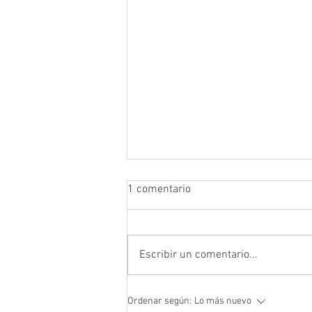
1 comentario
Escribir un comentario...
Prefectura atendió emergencia
Ordenar según:
Lo más nuevo
en puente del sector Playas de