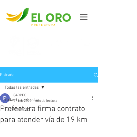
Contáctanos
Entrada
Todas las entradas
GADPEO
Todas las entradas
27 feb 2020
1 min de lectura
Prefectura firma contrato
Tu comunidad
para atender vía de 19 km