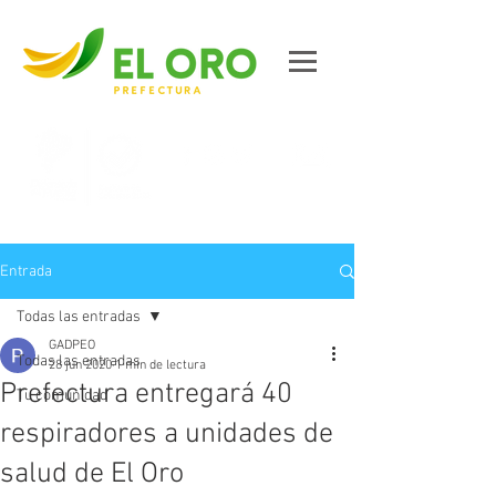
Contáctanos
Entrada
Todas las entradas
GADPEO
Todas las entradas
28 jun 2020
1 min de lectura
Prefectura entregará 40
Tu comunidad
respiradores a unidades de
salud de El Oro