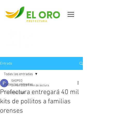
Contáctanos
Entrada
Todas las entradas
GADPEO
Todas las entradas
24 nov 2025
1 min de lectura
Prefectura entregará 40 mil
Tu comunidad
kits de pollitos a familias
orenses