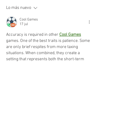
emergencia invernal
preventivos en la 
Lo más nuevo
Portovelo – La Ch
Morales
Cool Games
17 jul
Accuracy is required in other 
Cool Games
games. One of the best traits is patience. Some 
are only brief respites from more taxing 
situations. When combined, they create a 
setting that represents both the short-term 
experiences that players desire to have and 
what developers are working on.
Editado
Me gusta
Reaccionar