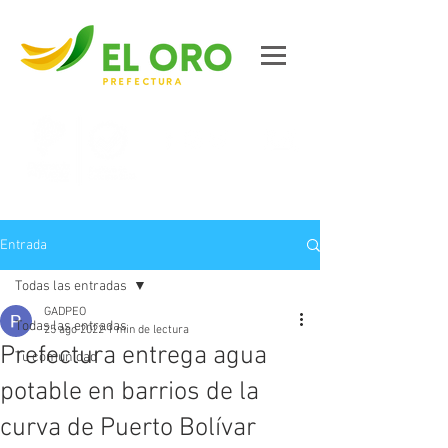
Contáctanos
Entrada
Todas las entradas
GADPEO
Todas las entradas
25 ago 2022
1 min de lectura
Prefectura entrega agua
Tu comunidad
potable en barrios de la
curva de Puerto Bolívar