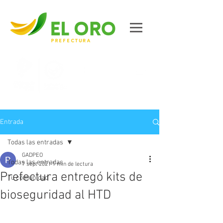
Contáctanos
Entrada
Todas las entradas
GADPEO
Todas las entradas
7 sept 2021
1 min de lectura
Prefectura entregó kits de
Tu comunidad
bioseguridad al HTD