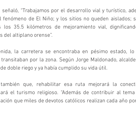
 señaló, “Trabajamos por el desarrollo vial y turístico, a
l fenómeno de El Niño; y los sitios no queden aislados; s
los 35.5 kilómetros de mejoramiento vial, dignificando
s del altiplano orense”.
enida, la carretera se encontraba en pésimo estado, lo
transitaban por la zona. Según Jorge Maldonado, alcalde d
e doble riego y ya había cumplido su vida útil.
ambién que, rehabilitar esa ruta mejorará la conecti
ará el turismo religioso. “Además de contribuir al tema a
nación que miles de devotos católicos realizan cada año por 