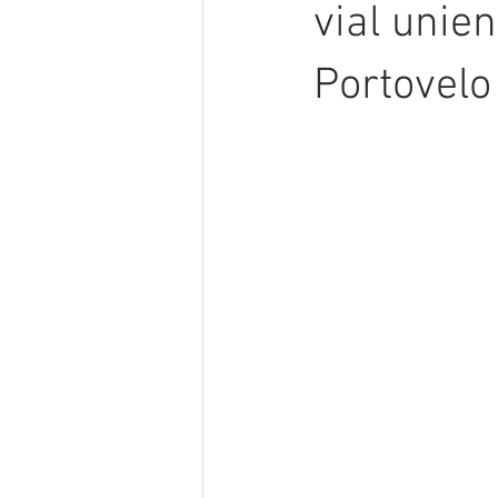
vial unie
Portovel