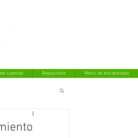
Contáctanos
 de cuentas
Repositorio
Menú de encabezado
miento