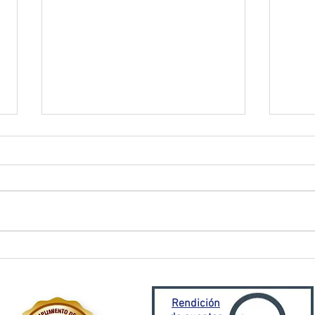
El Oro activa plan de
Prefe
contingencia frente a
traba
emergencia invernal
Porto
Mora
Rendición