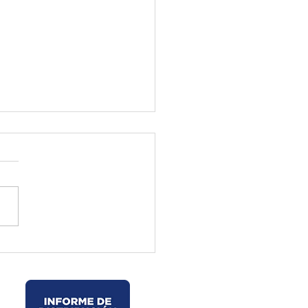
ctura de El Oro ejecuta
jos preventivos en la vía
velo – La Chorrera –
les