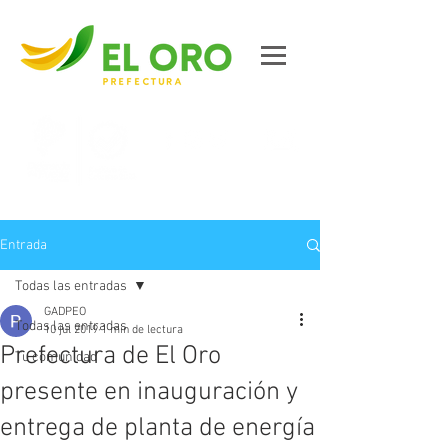
Contáctanos
Entrada
Todas las entradas
GADPEO
Todas las entradas
10 jul 2019
1 min de lectura
Prefectura de El Oro
Tu comunidad
presente en inauguración y
entrega de planta de energía