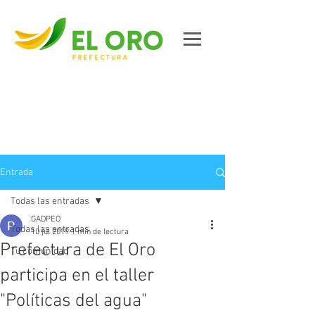
Contáctanos
Entrada
Todas las entradas
GADPEO
Todas las entradas
10 jul 2019
1 min de lectura
Prefectura de El Oro
Tu comunidad
participa en el taller
"Políticas del agua"