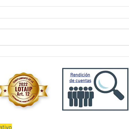
El Oro activa plan de
Prefe
contingencia frente a
traba
emergencia invernal
Porto
Mora
Rendición
de cuentas
ativo