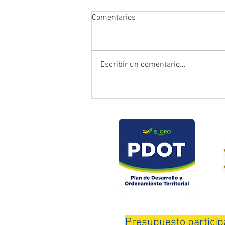
Comentarios
Escribir un comentario...
Prefectura atendió emergencia
en puente del sector Playas de
Daucay
Presupuesto particip