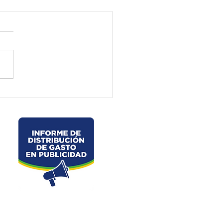
ctura de El Oro ejecuta
jos preventivos en la vía
velo – La Chorrera –
les