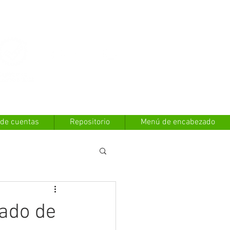
Contáctanos
 de cuentas
Repositorio
Menú de encabezado
tado de