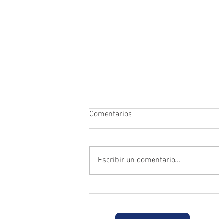
Comentarios
Escribir un comentario...
Prefectura atendió emergencia
en puente del sector Playas de
Daucay