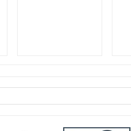
El Oro activa plan de
Prefe
contingencia frente a
traba
emergencia invernal
Porto