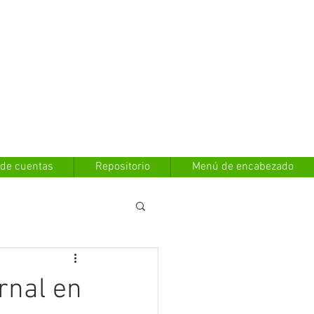
Contáctanos
 de cuentas
Repositorio
Menú de encabezado
rnal en