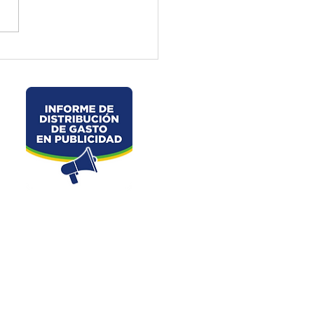
ctura de El Oro ejecuta
jos preventivos en la vía
velo – La Chorrera –
les
Dirección: Junin s/n y Av. 25 de Junio