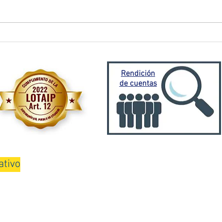
El Oro activa plan de
Prefe
contingencia frente a
traba
emergencia invernal
Porto
Mora
Rendición
de cuentas
ativo
08H00 a 13H00 y de 15H00 a 18H00
Teléfono: 075000100