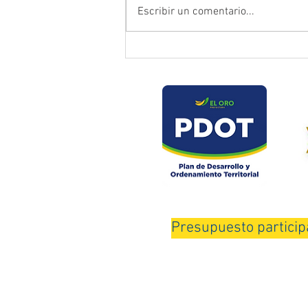
Escribir un comentario...
Prefectura atendió emergencia
en puente del sector Playas de
Daucay
Presupuesto particip
Horario de Atención: Lunes a Viernes de 