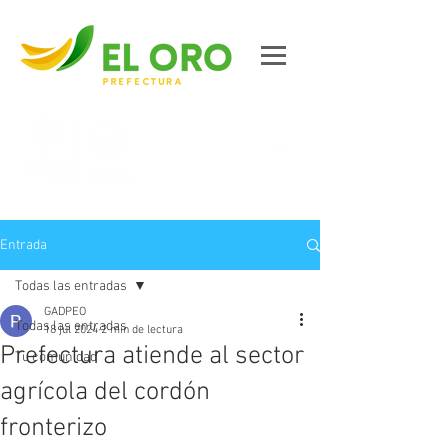
Contáctanos
Entrada
Todas las entradas
GADPEO
Todas las entradas
18 jul 2024
2 min de lectura
Prefectura atiende al sector
Tu comunidad
agrícola del cordón
fronterizo