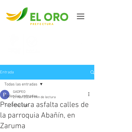
Contáctanos
Entrada
Todas las entradas
GADPEO
Todas las entradas
29 nov 2024
1 min de lectura
Prefectura asfalta calles de
Tu comunidad
la parroquia Abañín, en
Zaruma