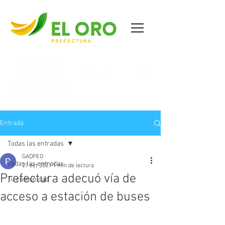
Contáctanos
Entrada
Todas las entradas
GADPEO
Todas las entradas
27 oct 2021
1 min de lectura
Prefectura adecuó vía de
Tu comunidad
acceso a estación de buses