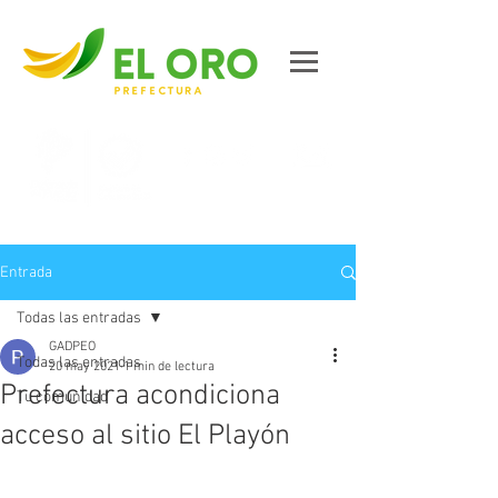
Contáctanos
Entrada
Todas las entradas
GADPEO
Todas las entradas
20 may 2021
1 min de lectura
Prefectura acondiciona
Tu comunidad
acceso al sitio El Playón