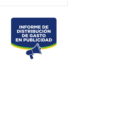
ctura de El Oro ejecuta
jos preventivos en la vía
velo – La Chorrera –
les
Dirección: Junin s/n y Av. 25 de Junio
Oro