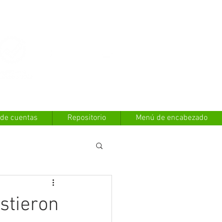
Contáctanos
 de cuentas
Repositorio
Menú de encabezado
istieron