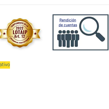
El Oro activa plan de
Prefe
contingencia frente a
traba
emergencia invernal
Porto
Mora
Rendición
de cuentas
ativo
08H00 a 13H00 y de 15H00 a 18H00
Teléfono: 075000100
3 por GADPEO 2019 - Gobierno Autónomo Descentralizado Provincial de El 