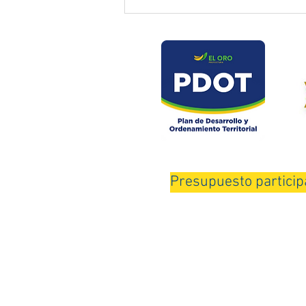
Prefectura atendió emergencia
en puente del sector Playas de
Daucay
Presupuesto particip
Horario de Atención: Lunes a Viernes de 
© 202