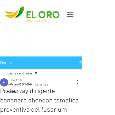
Contáctanos
Entrada
Todas las entradas
GADPEO
Todas las entradas
6 sept 2019
2 min de lectura
Prefecto y dirigente
Tu comunidad
bananero ahondan temática
preventiva del fusarium