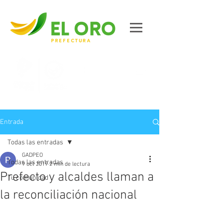
Contáctanos
Entrada
Todas las entradas
GADPEO
Todas las entradas
9 oct 2019
2 min de lectura
Prefecto y alcaldes llaman a
Tu comunidad
la reconciliación nacional