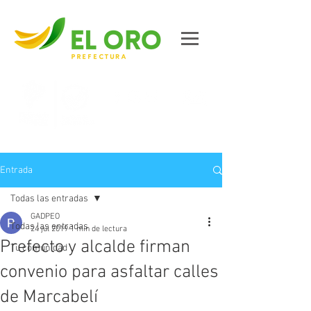
Contáctanos
Entrada
Todas las entradas
GADPEO
Todas las entradas
24 jul 2019
1 min de lectura
Prefecto y alcalde firman
Tu comunidad
convenio para asfaltar calles
de Marcabelí