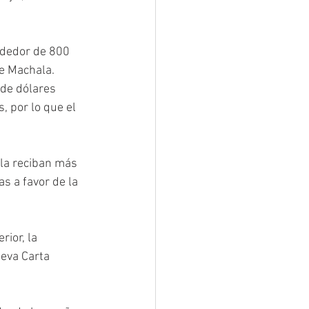
ededor de 800 
de Machala.
 de dólares 
, por lo que el 
ala reciban más 
s a favor de la 
ior, la 
eva Carta 