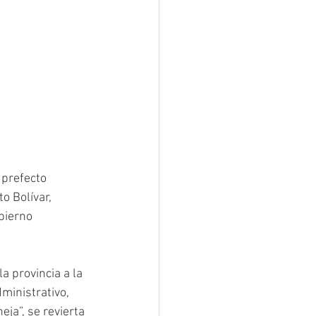
 prefecto 
 Bolívar, 
bierno 
a provincia a la 
ministrativo, 
a”, se revierta 