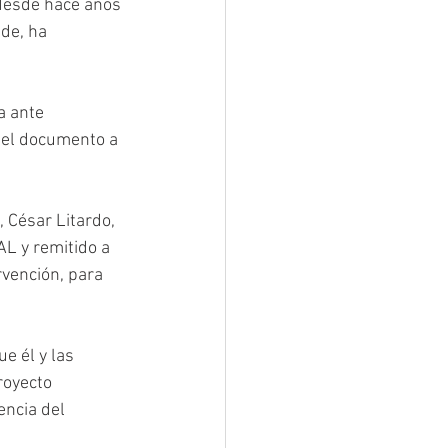
 desde hace años 
de, ha 
a ante 
ó el documento a 
 César Litardo, 
AL y remitido a 
rvención, para 
e él y las 
royecto 
encia del 