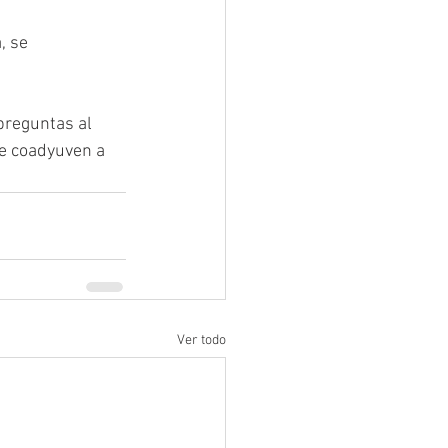
, se 
reguntas al 
ue coadyuven a 
Ver todo