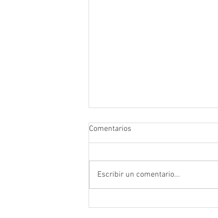
Comentarios
Escribir un comentario...
Prefectura atendió emergencia
en puente del sector Playas de