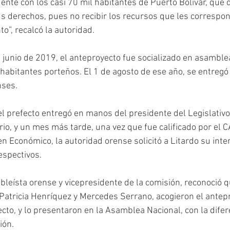
ente con los casi 70 mil habitantes de Puerto Bolívar, que
 derechos, pues no recibir los recursos que les correspon
o”, recalcó la autoridad.
 junio de 2019, el anteproyecto fue socializado en asamble
y habitantes porteños. El 1 de agosto de ese año, se entreg
nses.
el prefecto entregó en manos del presidente del Legislativo,
io, y un mes más tarde, una vez que fue calificado por el C
n Económico, la autoridad orense solicitó a Litardo su inte
respectivos.
eísta orense y vicepresidente de la comisión, reconoció qu
Patricia Henríquez y Mercedes Serrano, acogieron el antep
cto, y lo presentaron en la Asamblea Nacional, con la difer
ión.